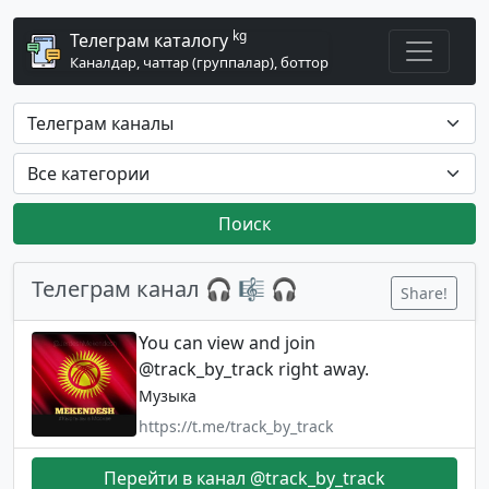
kg
Телеграм каталогу
Каналдар, чаттар (группалар), боттор
Поиск
Телеграм канал 🎧 🎼 🎧
Share!
You can view and join
@track_by_track right away.
Музыка
https://t.me/track_by_track
Перейти в канал @track_by_track