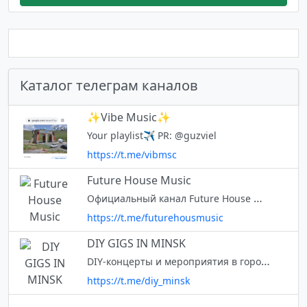
Каталог телеграм каналов
✨Vibe Music✨
Your playlist✈️ PR: @guzviel
https://t.me/vibmsc
Future House Music
Официальный канал Future House Music в Telegram 🎧❤️ VK: https://goo.gl/hc4RkC YouTube: https://goo.gl/B6mMNC Facebook: https://goo.gl/qKSN73 Instagram: https://goo.gl/xGQFra Spotify: https://goo.gl/8HFfv4
https://t.me/futurehousmusic
DIY GIGS IN MINSK
DIY-концерты и мероприятия в городе Минск. До лучших времён с закрытым чатиком. Вход через счастливчиков, которые уже там.
https://t.me/diy_minsk